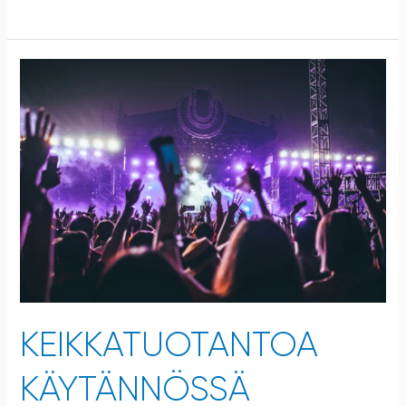
Keikkatuotantoa
käytännössä
KEIKKATUOTANTOA
KÄYTÄNNÖSSÄ