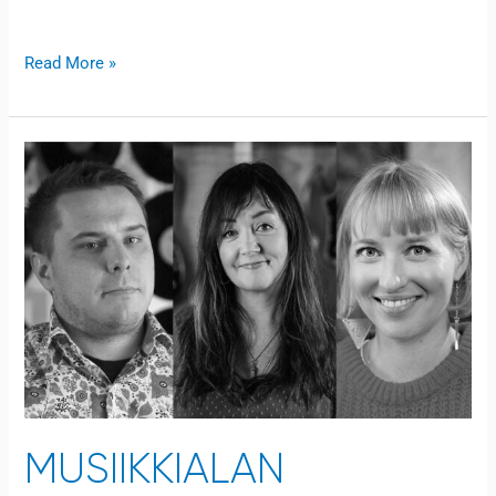
Open to access this content
Read More »
Musiikkialan
sopimukset
MUSIIKKIALAN