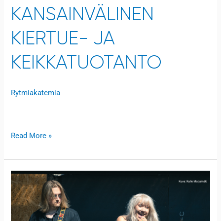
KANSAINVÄLINEN
KIERTUE- JA
KEIKKATUOTANTO
Rytmiakatemia
Open to access this content
Read More »
Artistivarikko
2025