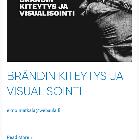
BRÄNDIN KITEYTYS JA
VISUALISOINTI
elmo.matkala@webaula.fi
Open to access this content
Read More »