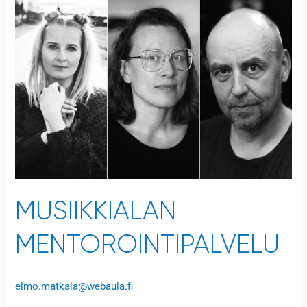
mentorointipalvelu
MUSIIKKIALAN
MENTOROINTIPALVELU
elmo.matkala@webaula.fi