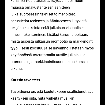
kurssille! Koulutuksessa käydään läpi muun
muassa omakustanteisen äänitteen
julkaisuprosessin tekniset toimenpiteet,
perustiedot teokseen ja äänitteeseen liittyvistä
tekijänoikeuksista sekä julkaisun visuaalisen
ilmeen rakentaminen. Lisäksi kurssilla opitaan,
mistä asioista julkaisun promootio ja markkinointi
tyypillisesti koostuu ja se havainnollistetaan myös
käytännössä toteuttamalla uusille julkaisuille
promootio- ja markkinointisuunnitelma kurssin
aikana.
Kurssin tavoitteet
Tavoitteena on, että koulutukseen osallistunut saa
käsityksen siitä, mitä vaiheita musiikin