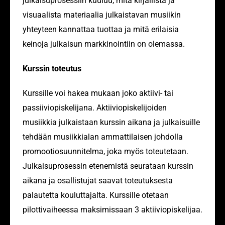
julkaisuprosessiin kuuluu, mitä kirjallista ja
visuaalista materiaalia julkaistavan musiikin
yhteyteen kannattaa tuottaa ja mitä erilaisia
keinoja julkaisun markkinointiin on olemassa.
Kurssin toteutus
Kurssille voi hakea mukaan joko aktiivi- tai
passiiviopiskelijana. Aktiiviopiskelijoiden
musiikkia julkaistaan kurssin aikana ja julkaisuille
tehdään musiikkialan ammattilaisen johdolla
promootiosuunnitelma, joka myös toteutetaan.
Julkaisuprosessin etenemistä seurataan kurssin
aikana ja osallistujat saavat toteutuksesta
palautetta kouluttajalta. Kurssille otetaan
pilottivaiheessa maksimissaan 3 aktiiviopiskelijaa.