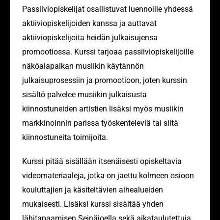
Passiiviopiskelijat osallistuvat luennoille yhdessä
aktiiviopiskelijoiden kanssa ja auttavat
aktiiviopiskelijoita heidän julkaisujensa
promootiossa. Kurssi tarjoaa passiiviopiskelijoille
näköalapaikan musiikin käytännön
julkaisuprosessiin ja promootioon, joten kurssin
sisältö palvelee musiikin julkaisusta
kiinnostuneiden artistien lisäksi myös musiikin
markkinoinnin parissa työskenteleviä tai siitä
kiinnostuneita toimijoita.
Kurssi pitää sisällään itsenäisesti opiskeltavia
videomateriaaleja, jotka on jaettu kolmeen osioon
kouluttajien ja käsiteltävien aihealueiden
mukaisesti. Lisäksi kurssi sisältää yhden
lähitapaamisen Seinäjoella sekä aikataulutettuja