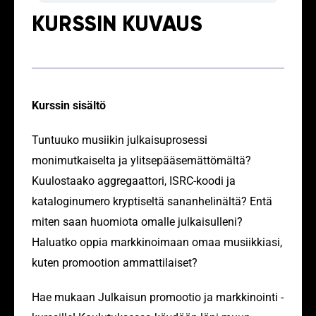
KURSSIN KUVAUS
Yleistä
Omakustanneäänitteen
Julkaisun
Julkaisun
Oppitunnit
kurssista
julkaisuprosessi
visuaalinen
promootio
Kurssin sisältö
ilme
Tuntuuko musiikin julkaisuprosessi
monimutkaiselta ja ylitsepääsemättömältä?
Kuulostaako aggregaattori, ISRC-koodi ja
kataloginumero kryptiseltä sananhelinältä? Entä
miten saan huomiota omalle julkaisulleni?
Haluatko oppia markkinoimaan omaa musiikkiasi,
kuten promootion ammattilaiset?
Hae mukaan Julkaisun promootio ja markkinointi -