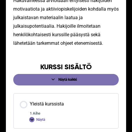
Hakuvaiheessa arvioidaan erityisesti hakijoiden
motivaatiota ja aktiiviopiskelijoiden kohdalla myös
julkaistavan materiaalin laatua ja
julkaisupotentiaalia. Hakijoille ilmoitetaan
henkilökohtaisesti kurssille pääsystä sekä
lähetetään tarkemmat ohjeet etenemisestä.
KURSSI SISÄLTÖ
Näytä kaikki
Yleistä kurssista
1 Aihe
Näytä