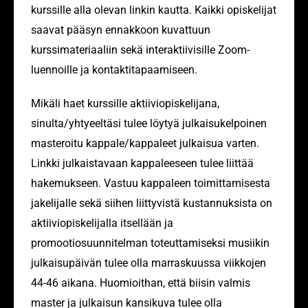
kurssille alla olevan linkin kautta. Kaikki opiskelijat
saavat pääsyn ennakkoon kuvattuun
kurssimateriaaliin sekä interaktiivisille Zoom-
luennoille ja kontaktitapaamiseen.
Mikäli haet kurssille aktiiviopiskelijana,
sinulta/yhtyeeltäsi tulee löytyä julkaisukelpoinen
masteroitu kappale/kappaleet julkaisua varten.
Linkki julkaistavaan kappaleeseen tulee liittää
hakemukseen. Vastuu kappaleen toimittamisesta
jakelijalle sekä siihen liittyvistä kustannuksista on
aktiiviopiskelijalla itsellään ja
promootiosuunnitelman toteuttamiseksi musiikin
julkaisupäivän tulee olla marraskuussa viikkojen
44-46 aikana. Huomioithan, että biisin valmis
master ja julkaisun kansikuva tulee olla