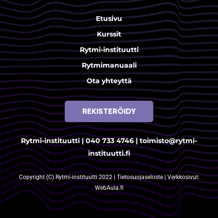
Etusivu
Kurssit
Rytmi-instituutti
Rytmimanuaali
Ota yhteyttä
REKISTERÖIDY
Rytmi-instituutti |
040 733 4746
|
toimisto@rytmi-
instituutti.fi
Copyright (C) Rytmi-instituutti 2022 |
Tietosuojaseloste
| Verkkosivut:
WebAula.fi