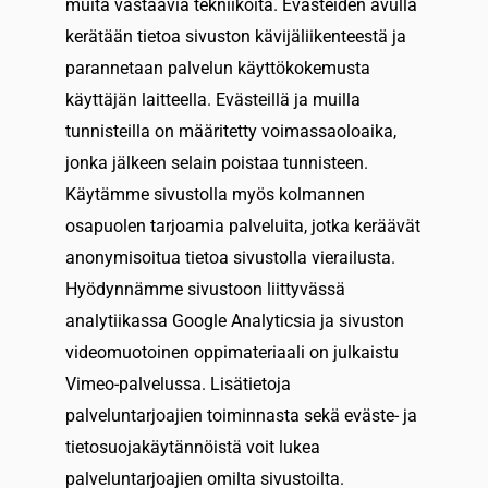
muita vastaavia tekniikoita. Evästeiden avulla
kerätään tietoa sivuston kävijäliikenteestä ja
parannetaan palvelun käyttökokemusta
käyttäjän laitteella. Evästeillä ja muilla
tunnisteilla on määritetty voimassaoloaika,
jonka jälkeen selain poistaa tunnisteen.
Käytämme sivustolla myös kolmannen
osapuolen tarjoamia palveluita, jotka keräävät
anonymisoitua tietoa sivustolla vierailusta.
Hyödynnämme sivustoon liittyvässä
analytiikassa Google Analyticsia ja sivuston
videomuotoinen oppimateriaali on julkaistu
Vimeo-palvelussa. Lisätietoja
palveluntarjoajien toiminnasta sekä eväste- ja
tietosuojakäytännöistä voit lukea
palveluntarjoajien omilta sivustoilta.