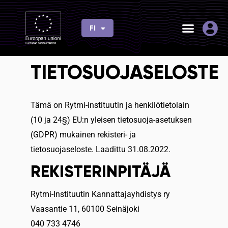
Siirry
sisältöön
FI
EN
TIETOSUOJASELOSTE
Tämä on Rytmi-instituutin ja henkilötietolain
(10 ja 24§) EU:n yleisen tietosuoja-asetuksen
(GDPR) mukainen rekisteri- ja
tietosuojaseloste. Laadittu 31.08.2022.
REKISTERINPITÄJÄ
Rytmi-Instituutin Kannattajayhdistys ry
Vaasantie 11, 60100 Seinäjoki
040 733 4746