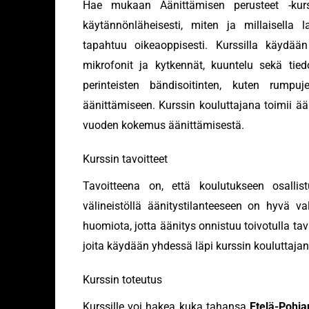
Hae mukaan Äänittämisen perusteet -kurss
käytännönläheisesti, miten ja millaisella la
tapahtuu oikeaoppisesti. Kurssilla käydään
mikrofonit ja kytkennät, kuuntelu sekä tiedos
perinteisten bändisoitinten, kuten rumpu
äänittämiseen. Kurssin kouluttajana toimii 
vuoden kokemus äänittämisestä.
Kurssin tavoitteet
Tavoitteena on, että koulutukseen osallist
välineistöllä äänitystilanteeseen on hyvä va
huomiota, jotta äänitys onnistuu toivotulla tav
joita käydään yhdessä läpi kurssin kouluttaja
Kurssin toteutus
Kurssille voi hakea kuka tahansa
Etelä-Pohj