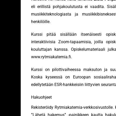
eli erillistä pohjakoulutusta ei vaadita. Sisä
musiikkiteknologiasta ja musiikkibisneksest
henkilöille.
Kurssi pitää sisällään itsenäisesti opisk
interaktiivisia Zoom-tapaamisia, joilla opi
kouluttajan kanssa. Opiskelumateriaali julk
www.rytmiakatemia.fi
.
Kurssi on pilottivaiheessa maksuton ja suun
Koska kyseessä on Euroopan sosiaalirahast
edellytetään ESR-hankkeisiin liittyvien seuran
Hakuohjeet
Rekisteröidy Rytmiakatemia-verkkosivustolle. K
”Lähetä hakemus” -painikkeen kautta hakulo