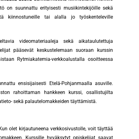
ltö on suunnattu erityisesti musiikintekijöille sekä
ä kiinnostuneille tai alalla jo työskenteleville
eltavia videomateriaaleja sekä aikataulutettuja
skelijat pääsevät keskustelemaan suoraan kurssin
aistaan Rytmiakatemia-verkkoalustalla osoitteessa
nattu ensisijaisesti Etelä-Pohjanmaalla asuville.
on rahoittaman hankkeen kurssi, osallistujilta
tatieto- sekä palautelomakkeiden täyttämistä.
un olet kirjautuneena verkkosivustolle, voit täyttää
makkeen. Kurssille hyväksytyt opiskelijat saavat