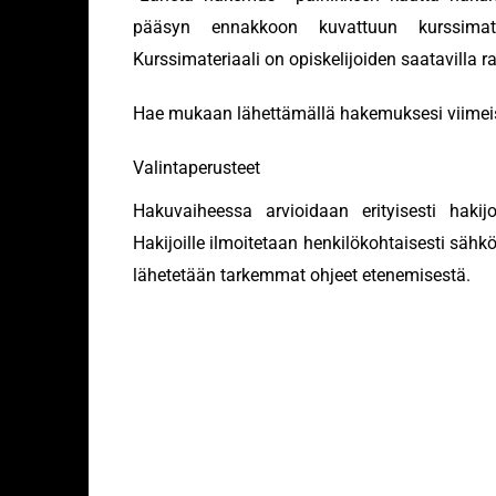
pääsyn ennakkoon kuvattuun kurssimateria
Kurssimateriaali on opiskelijoiden saatavilla ra
Hae mukaan lähettämällä hakemuksesi viime
Valintaperusteet
Hakuvaiheessa arvioidaan erityisesti hakij
Hakijoille ilmoitetaan henkilökohtaisesti sähk
lähetetään tarkemmat ohjeet etenemisestä.