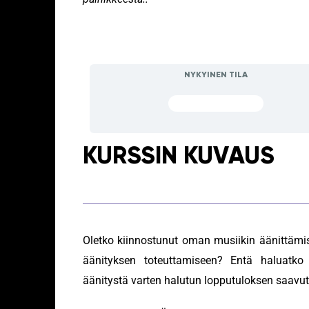
NYKYINEN TILA
EI ILMOITTAUTUNUT
KURSSIN KUVAUS
Oletko kiinnostunut oman musiikin äänittämises
äänityksen toteuttamiseen? Entä haluatko o
äänitystä varten halutun lopputuloksen saavu