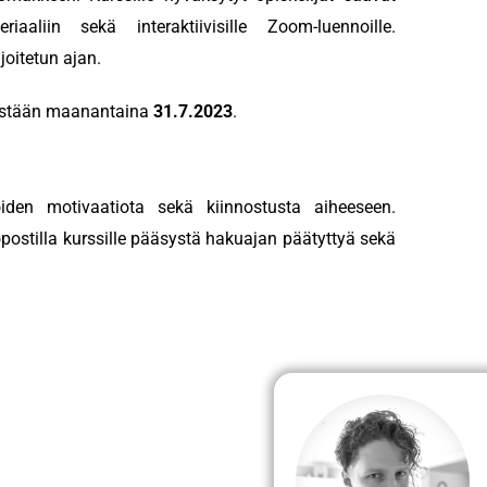
aliin sekä interaktiivisille Zoom-luennoille.
joitetun ajan.
istään maanantaina
31.7.2023
.
oiden motivaatiota sekä kiinnostusta aiheeseen.
öpostilla kurssille pääsystä hakuajan päätyttyä sekä