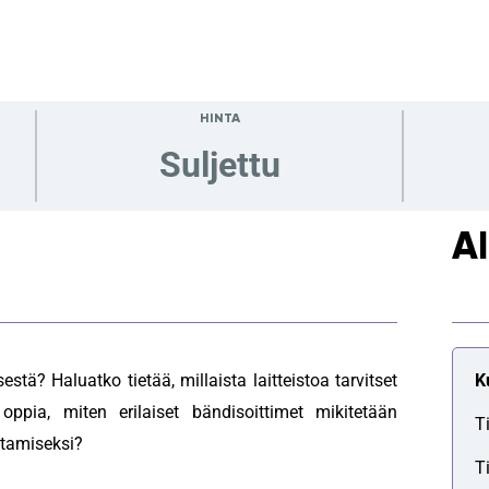
HINTA
Suljettu
A
tä? Haluatko tietää, millaista laitteistoa tarvitset
K
ppia, miten erilaiset bändisoittimet mikitetään
T
ttamiseksi?
T