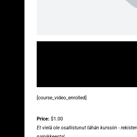
[course_video_enrolled]
Price:
$1.00
Et vielä ole osallistunut tähän kurssiin - rekis
painikkeesta!.