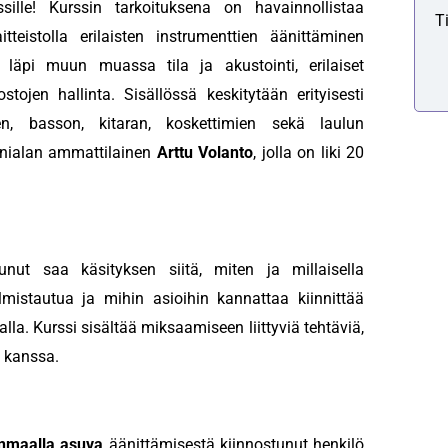
ille! Kurssin tarkoituksena on havainnollistaa
T
itteistolla erilaisten instrumenttien äänittäminen
 läpi muun muassa tila ja akustointi, erilaiset
tojen hallinta. Sisällössä keskitytään erityisesti
jen, basson, kitaran, koskettimien sekä laulun
äänialan ammattilainen
Arttu Volanto
, jolla on liki 20
unut saa käsityksen siitä, miten ja millaisella
lmistautua ja mihin asioihin kannattaa kiinnittää
alla. Kurssi sisältää miksaamiseen liittyviä tehtäviä,
n kanssa.
anmaalla asuva
äänittämisestä kiinnostunut henkilö