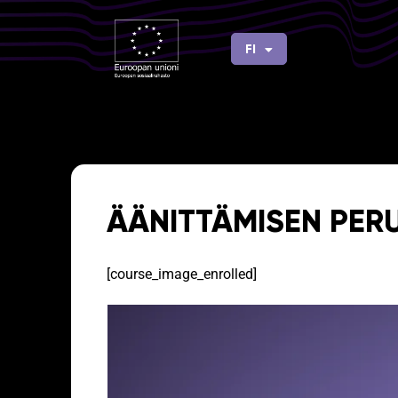
Siirry
sisältöön
FI
EN
ÄÄNITTÄMISEN PER
[course_image_enrolled]