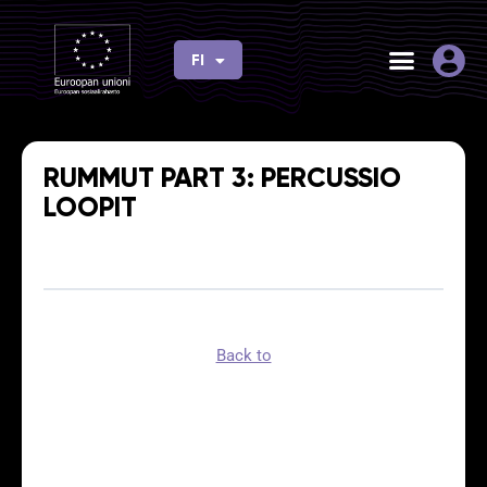
Siirry
sisältöön
FI
EN
RUMMUT PART 3: PERCUSSIO
LOOPIT
Back to