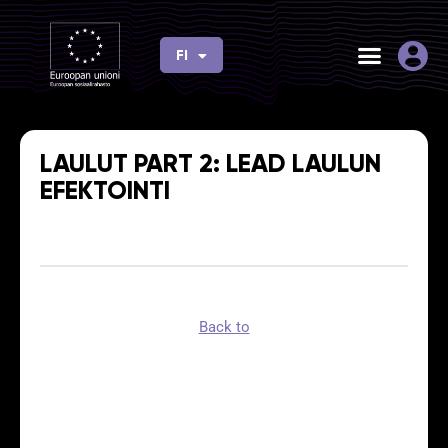
Siirry
sisältöön
FI
EN
LAULUT PART 2: LEAD LAULUN
EFEKTOINTI
Back to