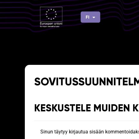
Siirry
sisältöön
FI
EN
SOVITUSSUUNNITEL
KESKUSTELE MUIDEN 
Sinun täytyy
kirjautua sisään
kommentoidaks