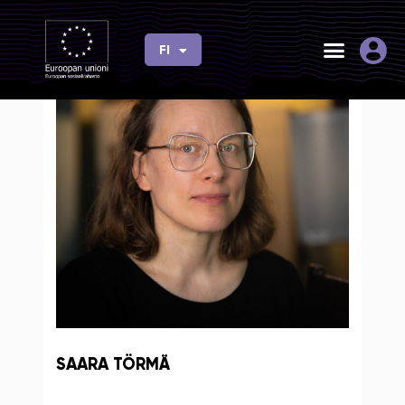
Siirry
sisältöön
FI
EN
SAARA TÖRMÄ