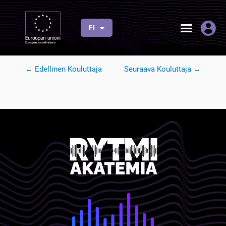
Siirry
sisältöön
ALPO NUMMELIN
FI
EN
←
Edellinen Kouluttaja
Seuraava Kouluttaja
→