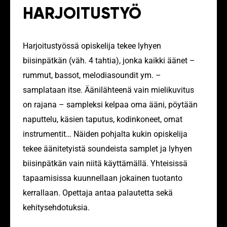
HARJOITUSTYÖ
Harjoitustyössä opiskelija tekee lyhyen
biisinpätkän (väh. 4 tahtia), jonka kaikki äänet –
rummut, bassot, melodiasoundit ym. –
samplataan itse. Äänilähteenä vain mielikuvitus
on rajana – sampleksi kelpaa oma ääni, pöytään
naputtelu, käsien taputus, kodinkoneet, omat
instrumentit… Näiden pohjalta kukin opiskelija
tekee äänitetyistä soundeista samplet ja lyhyen
biisinpätkän vain niitä käyttämällä. Yhteisissä
tapaamisissa kuunnellaan jokainen tuotanto
kerrallaan. Opettaja antaa palautetta sekä
kehitysehdotuksia.