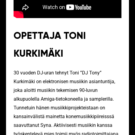
OPETTAJA TONI
KURKIMÄKI
30 vuoden DJ-uran tehnyt Toni ”DJ Tony”
Kurkimäki on elektronisen musiikin asiantuntija,
joka aloitti musiikin tekemisen 90-luvun
alkupuolella Amiga-tietokoneella ja samplerilla.
Tunnetuin hänen musiikkiprojekteistaan on
kansainvälistä mainetta konemusiikkipiireisssä
saavuttanut Syna. Aktiivisesti musiikin kanssa
työskentelevä mies toimii myös radiotoimittajana.