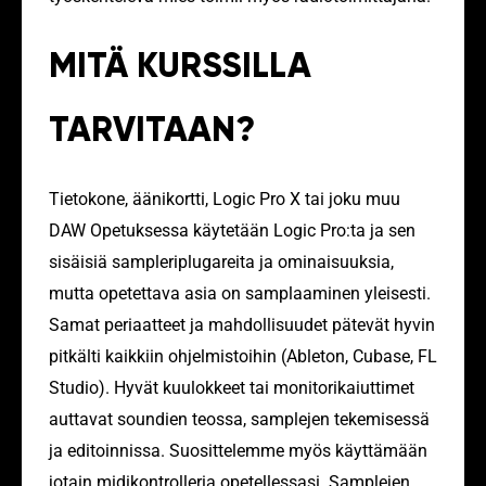
MITÄ KURSSILLA
TARVITAAN?
Tietokone, äänikortti, Logic Pro X tai joku muu
DAW Opetuksessa käytetään Logic Pro:ta ja sen
sisäisiä sampleriplugareita ja ominaisuuksia,
mutta opetettava asia on samplaaminen yleisesti.
Samat periaatteet ja mahdollisuudet pätevät hyvin
pitkälti kaikkiin ohjelmistoihin (Ableton, Cubase, FL
Studio). Hyvät kuulokkeet tai monitorikaiuttimet
auttavat soundien teossa, samplejen tekemisessä
ja editoinnissa. Suosittelemme myös käyttämään
jotain midikontrolleria opetellessasi. Samplejen