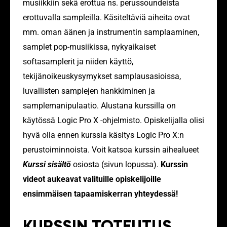
musiikkiin sekä erottua ns. perussoundeista
erottuvalla sampleilla.
Käsiteltäviä aiheita ovat
mm. oman äänen ja instrumentin samplaaminen,
samplet pop-musiikissa, nykyaikaiset
softasamplerit ja niiden käyttö,
tekijänoikeuskysymykset samplausasioissa,
luvallisten samplejen hankkiminen ja
samplemanipulaatio. Alustana kurssilla on
käytössä Logic Pro X -ohjelmisto. Opiskelijalla olisi
hyvä olla ennen kurssia käsitys Logic Pro X:n
perustoiminnoista. Voit katsoa kurssin aihealueet
Kurssi
sisältö
osiosta (sivun lopussa).
Kurssin
videot aukeavat valituille opiskelijoille
ensimmäisen tapaamiskerran yhteydessä!
KURSSIN TOTEUTUS