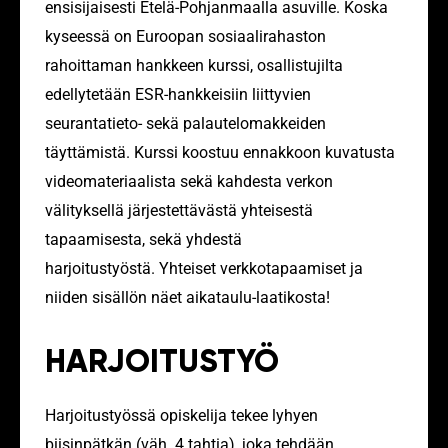
ensisijaisesti Etelä-Pohjanmaalla asuville. Koska
kyseessä on Euroopan sosiaalirahaston
rahoittaman hankkeen kurssi, osallistujilta
edellytetään ESR-hankkeisiin liittyvien
seurantatieto- sekä palautelomakkeiden
täyttämistä. Kurssi koostuu ennakkoon kuvatusta
videomateriaalista sekä kahdesta verkon
välityksellä järjestettävästä yhteisestä
tapaamisesta, sekä yhdestä
harjoitustyöstä. Yhteiset verkkotapaamiset ja
niiden sisällön näet aikataulu-laatikosta!
HARJOITUSTYÖ
Harjoitustyössä opiskelija tekee lyhyen
biisinpätkän (väh. 4 tahtia), joka tehdään