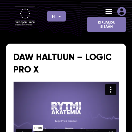
Siirry
sisältöön
FI
EN
KIRJAUDU
SISÄÄN
DAW HALTUUN – LOGIC
PRO X